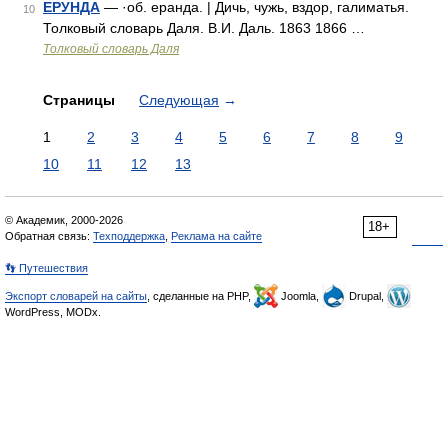
ЕРУНДА
— ·об. еранда. | Дичь, чужь, вздор, галиматья.
10
Толковый словарь Даля. В.И. Даль. 1863 1866 …
Толковый словарь Даля
Страницы
Следующая
→
1
2
3
4
5
6
7
8
9
10
11
12
13
© Академик, 2000-2026
18+
Обратная связь:
Техподдержка
,
Реклама на сайте
👣 Путешествия
Экспорт словарей на сайты
, сделанные на PHP,
Joomla,
Drupal,
WordPress, MODx.