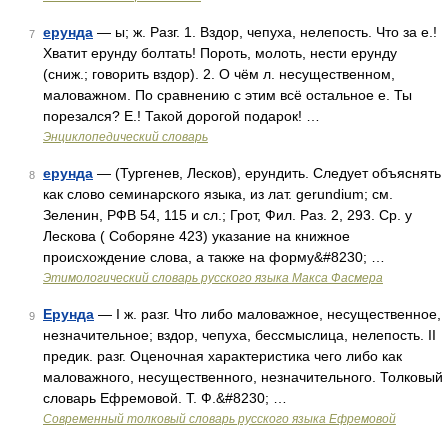
ерунда
— ы; ж. Разг. 1. Вздор, чепуха, нелепость. Что за е.!
7
Хватит ерунду болтать! Пороть, молоть, нести ерунду
(сниж.; говорить вздор). 2. О чём л. несущественном,
маловажном. По сравнению с этим всё остальное е. Ты
порезался? Е.! Такой дорогой подарок! …
Энциклопедический словарь
ерунда
— (Тургенев, Лесков), ерундить. Следует объяснять
8
как слово семинарского языка, из лат. gerundium; см.
Зеленин, РФВ 54, 115 и сл.; Грот, Фил. Раз. 2, 293. Ср. у
Лескова ( Соборяне 423) указание на книжное
происхождение слова, а также на форму&#8230; …
Этимологический словарь русского языка Макса Фасмера
Ерунда
— I ж. разг. Что либо маловажное, несущественное,
9
незначительное; вздор, чепуха, бессмыслица, нелепость. II
предик. разг. Оценочная характеристика чего либо как
маловажного, несущественного, незначительного. Толковый
словарь Ефремовой. Т. Ф.&#8230; …
Современный толковый словарь русского языка Ефремовой