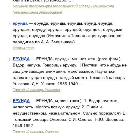
книги въ руки: пусть&#8230; …
Большой толково-фразеологический словарь Михельсона
(оригинальная орфография)
ерунда
— ерунда, ерунды, ерунды, ерунд, ерунде,
4
ерундам, ерунду, ерунды, ерундой, ерундою, ерундами,
ерунде, ерундах (Источник: «Полная акцентуированная
парадигма по А. А. Зализняку») …
Формы слов
ЕРУНДА
— ЕРУНДА, ерунды, мн. нет, жен. (разг. фам.).
5
Вздор, чепуха. Говоришь ерунду. || Пустяки, что нибудь не
заслуживающее внимания, мало важное. Научиться
плавать сущая ерунда: каждый может. Толковый словарь
Ушакова. Д.Н. Ушаков. 1935 1940 …
Толковый словарь Ушакова
ЕРУНДА
— ЕРУНДА, ы, жен. (разг.). 1. Вздор, пустяки,
6
нелепость. Молоть всякую ерунду. 2. О чем н.
несущественном, незначительном. Сильно порезался? Е.!
Толковый словарь Ожегова. С.И. Ожегов, Н.Ю. Шведова.
1949 1992 …
Толковый словарь Ожегова