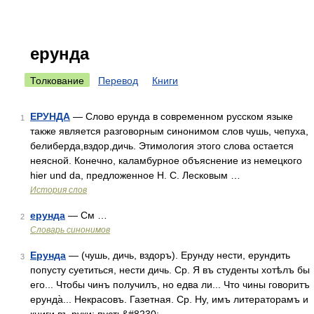
ерунда
Толкование
Перевод
Книги
ЕРУНДА
— Слово ерунда в современном русском языке
1
также является разговорным синонимом слов чушь, чепуха,
белиберда,вздор,дичь. Этимология этого слова остается
неясной. Конечно, каламбурное объяснение из немецкого
hier und da, предложенное Н. С. Лесковым …
История слов
ерунда
— См …
2
Словарь синонимов
Ерунда
— (чушь, дичь, вздоръ). Ерунду нести, ерундить
3
попусту суетиться, нести дичь. Ср. Я въ студенты хотѣлъ бы
его... Чтобы чинъ получилъ, но едва ли... Что чины говоритъ
ерунда̀... Некрасовъ. Газетная. Ср. Ну, имъ литераторамъ и